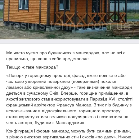
Ми часто чуємо про будиночках з мансардою, але не всі є
правильно, що вона з себе представляє.
Так,що ж таке мансарда?
«Поверх у горищному просторі, фасад якого повністю або
частково утворений поверхнею (поверхнями) похилої,
ламаної або криволінійної даху» - таке визначення мансарди
дається в сучасному Сніп. Вперше, горищне приміщення, в
якості житлового став використовувати в Парижі,в XVII столітті
французький архітектор Франсуа Мансар. З тих пір будинку з
использыванием підпокрівельного, горищного простору
стали користуватися великою популярністю і називатися на
честь автора, будинки з Мансардами».
Конфігурація і форми мансард можуть бути самими різними,
з різною висотою вертикальних стін і скосів «по даху». Нижче