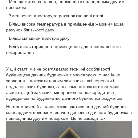
· Менша житлова площа, порівняно з полнценным другим
поверхом.
· Зменшення простору,за рахунок скошені стелі.
· Більш висока температура в приміщенні,в жаркий час,за
рахунок близькості даху.
· Більш складний пристрій даху.
· Відсутність горищного приміщення для господарського
використання.
У цій статті ми не розглядаємо технічні особливості
будівництва дачних будиночків з мансардою. У нас інше
завдання – показати нашим заказників, всі переваги і
недоліки таких будинків, а так само показати економічні
аспекти, щоб заказник, міг правильно розпорядитися ,
відведеним на будівництво дачного будиночка бюджетом.
Невтаємниченій людині, може здатися, що дачний будинок з
мансардним поверхом, значно дешевше дачного будиночка з
повноцінним другим поверхом. Це не завжди так.