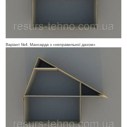
Варіант №4. Мансарда з «неправильної дахом»