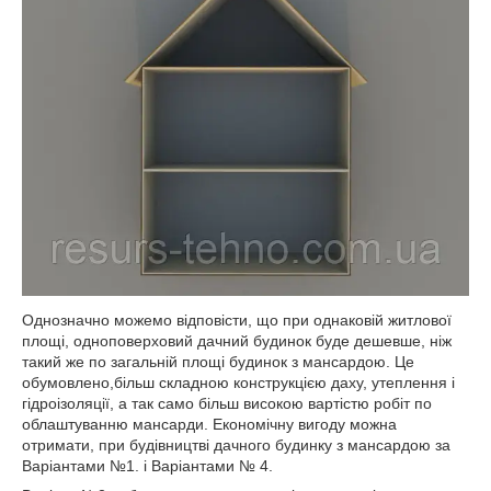
Однозначно можемо відповісти, що при однаковій житлової
площі, одноповерховий дачний будинок буде дешевше, ніж
такий же по загальній площі будинок з мансардою. Це
обумовлено,більш складною конструкцією даху, утеплення і
гідроізоляції, а так само більш високою вартістю робіт по
облаштуванню мансарди. Економічну вигоду можна
отримати, при будівництві дачного будинку з мансардою за
Варіантами №1. і Варіантами № 4.