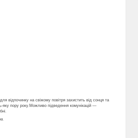
ля відпочинку на свіжому повітря захистить від сонця та
дь-яку пору року.Можливо підведення комунікацій —
бні.
а.