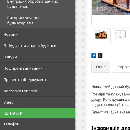
Внутрішня обробка дачних
будиночків
Використовувані
будматеріали
Новини
Як будуються наши будинки
Відгуки
Опис
Харак
Поширені запитання
Презентаціі і документы
Невеликий дачний буд
Доставка і оплата
Розміри та плануванн
дощу. Конструкція да
Відео
води,каналізації, газ
Примітка: Ціна вказ
КОНТАКТИ
Інформація дл