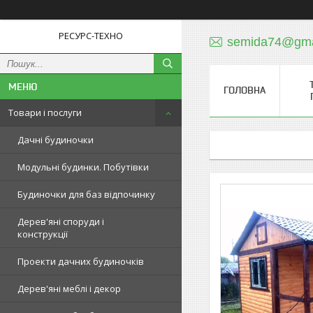
РЕСУРС-ТЕХНО
semida74@gma
ГОЛОВНА
Товари і послуги
Дачні будиночки
Модульні будинки. Побутівки
Будиночки для баз відпочинку
Дерев'яні споруди і
конструкції
Проекти дачних будиночків
Дерев'яні меблі і декор