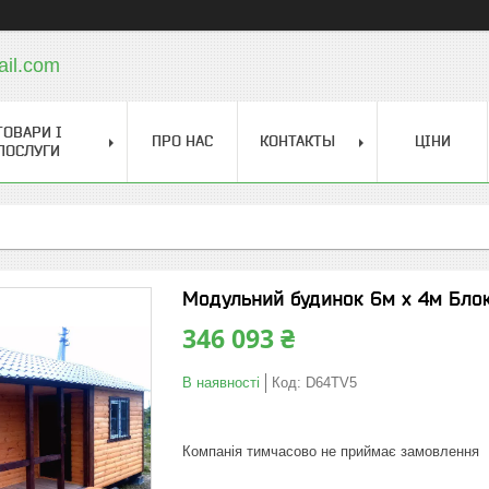
il.com
ТОВАРИ І
ПРО НАС
КОНТАКТЫ
ЦІНИ
ПОСЛУГИ
Модульний будинок 6м х 4м Бло
346 093 ₴
В наявності
Код:
D64TV5
Компанія тимчасово не приймає замовлення