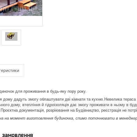
теристики
иночок для проживання в будь-яку пору року.
я дому дадуть змогу облаштувати дві кімнати та кухню.Невелика тераса д
чного дому, втепління й гідроізоляція дає змогу проживати в ньому в бу
а.Проєктна документація, розріювання на Будівництво, реєстрація не потрі
ана на момент виготовлення будиночка, спимо поточнювати в менеджер
я замовлення