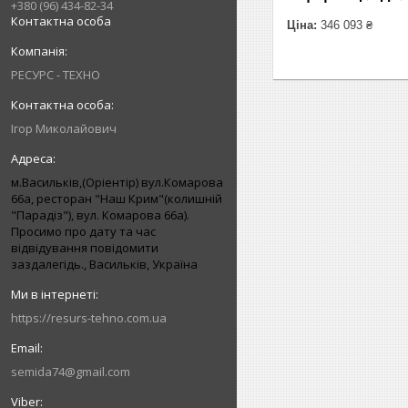
+380 (96) 434-82-34
Контактна особа
Ціна:
346 093 ₴
РЕСУРС - ТЕХНО
Ігор Миколайович
м.Васильків,(Оріентір) вул.Комарова
66а, ресторан "Наш Крим"(колишній
"Парадіз"), вул. Комарова 66а).
Просимо про дату та час
відвідування повідомити
заздалегідь., Васильків, Україна
https://resurs-tehno.com.ua
semida74@gmail.com