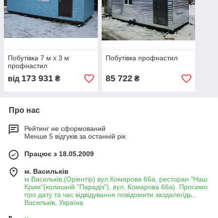
Побутівка 7 м х 3 м
Побутівка профнастил
профнастил
173 931
85 722
від
₴
₴
Про нас
Рейтинг не сформований
Менше 5 відгуків за останній рік
Працює з 18.05.2009
м. Васильків
м.Васильків,(Оріентір) вул.Комарова 66а, ресторан "Наш
Крим"(колишній "Парадіз"), вул. Комарова 66а). Просимо
про дату та час відвідування повідомити заздалегідь.,
Васильків, Україна