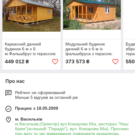
Каркасний дачний
Модульний будинок
Буди
будинок 6 м х 6
дачний 6 м х 6 м із
збір
м.Фальшбрус із терассою
фальшбруса з терасою.
тера
фал
449 012
373 573
550
₴
₴
Про нас
Рейтинг не сформований
Менше 5 відгуків за останній рік
Працює з 18.05.2009
м. Васильків
м.Васильків,(Оріентір) вул.Комарова 66а, ресторан "Наш
Крим"(колишній "Парадіз"), вул. Комарова 66а). Просимо
про дату та час відвідування повідомити заздалегідь.,