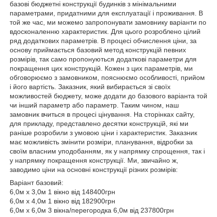
базові бюджетні конструкції будинків з мінімальними
параметрами, придатними для експлуатації і проживання. В
той же час, ми можемо запропонувати замовнику варіанти по
вдосконаленню характеристик. Для цього розроблено цілий
ряд додаткових параметрів. В процесі обчислення ціни, за
основу приймається базовий метод конструкцій певних
розмірів, так само пропонуються додаткові параметри для
покращення цих конструкцій. Кожен з цих параметрів, ми
обговорюємо з замовником, пояснюємо особливості, прийом
і його вартість. Заказник, який вибирається зі своїх
можливостей бюджету, може додати до базового варіанта той
чи інший параметр або параметр. Таким чином, наш
замовник вчиться в процесі цінування. На сторінках сайту,
для прикладу, представлено десятки конструкцій, які ми
раніше розробили з умовою ціни і характеристик. Заказник
має можливість змінити розміри, планування, відробки за
своїм власним уподобанням, як у напрямку спрощення, так і
у напрямку покращення конструкції. Ми, звичайно ж,
заводимо ціни на основні конструкції різних розмірів:
Варіант базовий:
6,0м х 3,0м 1 вікно від 148400грн
6,0м х 4,0м 1 вікно від 182900грн
6,0м х 6,0м 3 вікна/перегородка 6,0м від 237800грн