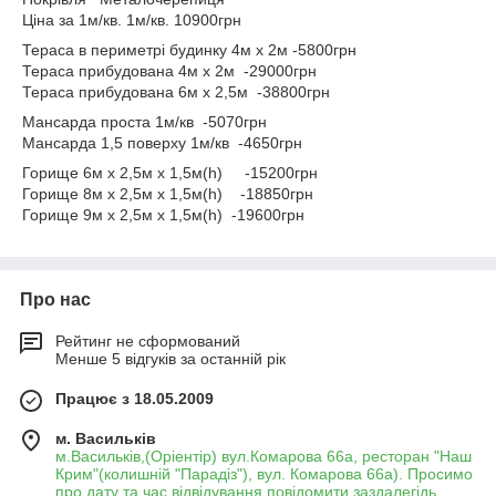
Ціна за 1м/кв. 1м/кв. 10900грн
Тераса в периметрі будинку 4м х 2м -5800грн
Тераса прибудована 4м х 2м -29000грн
Тераса прибудована 6м х 2,5м -38800грн
Мансарда проста 1м/кв -5070грн
Мансарда 1,5 поверху 1м/кв -4650грн
Горище 6м х 2,5м х 1,5м(h) -15200грн
Горище 8м х 2,5м х 1,5м(h) -18850грн
Горище 9м х 2,5м х 1,5м(h) -19600грн
Про нас
Рейтинг не сформований
Менше 5 відгуків за останній рік
Працює з 18.05.2009
м. Васильків
м.Васильків,(Оріентір) вул.Комарова 66а, ресторан "Наш
Крим"(колишній "Парадіз"), вул. Комарова 66а). Просимо
про дату та час відвідування повідомити заздалегідь.,