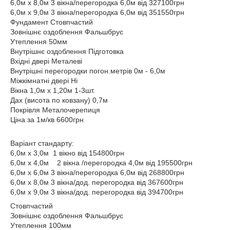
6,0м х 8,0м 3 вікна/перегородка 6,0м від 327100грн
6,0м х 9,0м 3 вікна/перегородка 6,0м від 351550грн
Фундамент Стовпчастий
Зовнішнє оздоблення Фальшбрус
Утеплення 50мм
Внутрішнє оздоблення Підготовка
Вхідні двері Металеві
Внутрішні перегородки погон.метрів 0м - 6,0м
Міжкімнатні двері Ні
Вікна 1,0м х 1,20м 1-3шт.
Дах (висота по ковзану) 0,7м
Покрівля Металочерепиця
Ціна за 1м/кв 6600грн
Варіант стандарту:
6,0м х 3,0м 1 вікно від 154800грн
6,0м х 4,0м 2 вікна /перегородка 4,0м від 195500грн
6,0м х 6,0м 3 вікна/перегородка 6,0м від 268800грн
6,0м х 8,0м 3 вікна/дод. перегородка від 367600грн
6,0м х 9,0м 3 вікна/дод. перегородка від 394700грн
Стовпчастий
Зовнішнє оздоблення Фальшбрус
Утеплення 100мм