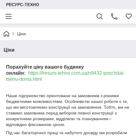
РЕСУРС-ТЕХНО
Ціни
Ціни
Порахуйте ціну вашого будинку
онлайн:
https:///resurs-tehno.com.ua/n9432-poschitat-
tsenu-doma.html
Наше підприємство орієнтоване на замовників з різними
бюджетними можливостями. Особливістю нашої роботи є те,
що ми виготовляємо конструкції на замовлення. Тобто, ми не
ставимо замовника перед вибором певної конструкції з
конкретними розмірами, відділкою та плануванням і
відповідно фіксованою ціною.
Під час багаторічної праці та набутого досвіду ми розробили