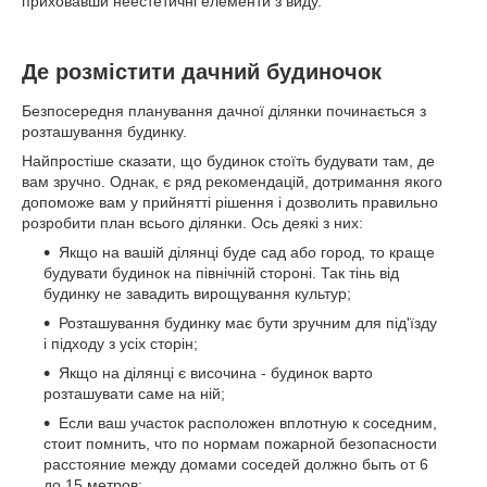
приховавши неестетичні елементи з виду.
Де розмістити дачний будиночок
Безпосередня планування дачної ділянки починається з
розташування будинку.
Найпростіше сказати, що будинок стоїть будувати там, де
вам зручно. Однак, є ряд рекомендацій, дотримання якого
допоможе вам у прийнятті рішення і дозволить правильно
розробити план всього ділянки. Ось деякі з них:
Якщо на вашій ділянці буде сад або город, то краще
будувати будинок на північній стороні. Так тінь від
будинку не завадить вирощування культур;
Розташування будинку має бути зручним для під'їзду
і підходу з усіх сторін;
Якщо на ділянці є височина - будинок варто
розташувати саме на ній;
Если ваш участок расположен вплотную к соседним,
стоит помнить, что по нормам пожарной безопасности
расстояние между домами соседей должно быть от 6
до 15 метров;