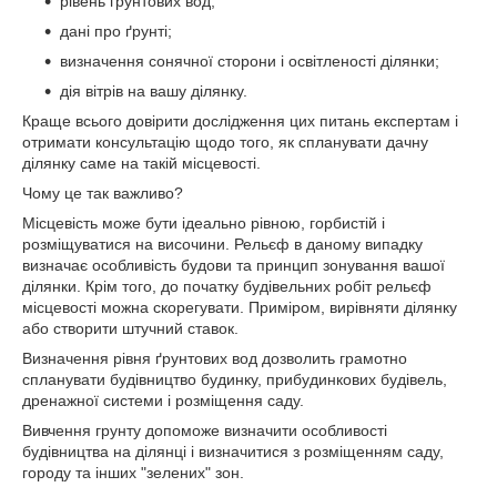
рівень грунтових вод;
дані про ґрунті;
визначення сонячної сторони і освітленості ділянки;
дія вітрів на вашу ділянку.
Краще всього довірити дослідження цих питань експертам і
отримати консультацію щодо того, як спланувати дачну
ділянку саме на такій місцевості.
Чому це так важливо?
Місцевість може бути ідеально рівною, горбистій і
розміщуватися на височини. Рельєф в даному випадку
визначає особливість будови та принцип зонування вашої
ділянки. Крім того, до початку будівельних робіт рельєф
місцевості можна скорегувати. Приміром, вирівняти ділянку
або створити штучний ставок.
Визначення рівня ґрунтових вод дозволить грамотно
спланувати будівництво будинку, прибудинкових будівель,
дренажної системи і розміщення саду.
Вивчення грунту допоможе визначити особливості
будівництва на ділянці і визначитися з розміщенням саду,
городу та інших "зелених" зон.