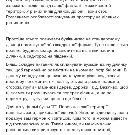
залежить виключно від вашої фантазії і можливостей
території. У різних типів ділянок, до речі, вони свої.
Розглянемо особливості зонування простору на ділянках
різних типів.
Простіше всього планувати будівництво на стандартному
ділянці прямокутної або квадратної форми. Тут є лише кілька
правил: будинок краще розмістити на північній частині
ділянки, а сад-город на південній.
Більш складне питання: як спланувати вузький дачну ділянку
так, щоб гармонійно розмістити на ньому всі потрібні зони. В
даному випадку краще використовувати різні розділювачі
простору і елементи, які пов'язують зони разом: паркани,
огорожі, групи чагарників і дерев, доріжки і т. д. Важливо, щоб
ці елементи розміщувалися поперек ділянки, а не по
периметру, звужуючи простір ще більше.
Ділянка у формі букви "Г". Перевага такої території -
наявність зони, прихованої від очей. Як зони відпочинку, вона
подарує вам гармонію і затишок. Крім того, її можна відвести
під господарську зону. Таким чином, ви максимально
раціонально використовуєте кожен куточок території,