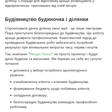
ділянці. Споруди для відпочинку краще розміщувати у
відокремлених, прихованих від очей місцях.
Будівництво будиночка і ділянки
Спроектувати дачну ділянку своєї мрії - це лише півсправи.
Пора приступати безпосередньо до будівництва. Цю роботу
краще довірити професіоналам. Комплексний підхід до
проведення будівельних робіт забезпечить потрібний
результат при мінімальних витратах часу, нервів і коштів.
Так, компанія "
Ресурс-Техно
" не просто проектує і будує
дачні будинки та вагончики. Ми беремо на себе всі супутні
питання:
допомога у виборі потрібного архітектурного
рішення;
ознайомлення клієнта з етапами будівництва;
формування бюджету щодо побажань клієнта;
складання договору;
безпосереднє будівництво командою професійних
робітників;