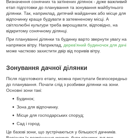
Визначення сонячних та затінених ділянок - дуже важливий
етап підготовки до планування та зонування майбутнього
ділянки. Так, наприклад, дитячий майданчик або місце для
відпочинку краще будувати в затемненому місці. А
світлолюбні культури треба вирощувати, відповідно, на
відкритому сонячному ділянці.
При плануванні ділянки та будинку варто звернути увагу на
напрямок вітру. Наприклад,
дерев'яний будиночок для дачі
може частково захистити двір від поривів вітру.
Зонування дачної ділянки
Після підготовчого етапу, можна приступати безпосередньо
до планування. Почати слід з розбивки ділянки на зони.
Основні зони такі:
Будинок;
Зона для відпочинку.
Місце для господарських споруд;
Сад і город.
Це базові зони, що зустрічаються у більшості дачників.
Варіанти їх розміщення можуть бути різними: тут все