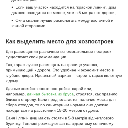
Если ваш участок находится на “красной линии”, дом
должен находится не менее, чем в 5 метрах от дороги;
Окна спален лучше располагать между восточной и
южной сторонами.
Как выделить место для хозпостроек
Для размещения различных вспомогательных построек
существуют свои рекомендации.
Так, гараж лучше размещать на границе участка,
примыкающей к дороге. Это удобнее и экономит место в
глубине двора. Идеальный вариант - строить гараж вплотную
к дому.
Дачные хозяйственные постройки: сарай или,
например,
дачная бытовка из бруса
, строятся, как правило,
ближе к огороду. Если предполагается наличие места для
сбора отходов, то по санитарным нормам оно должно
находиться на расстоянии 15-20 метров от дома.
Баня і літній душ мають стояти в 5-8 метрів від житлового
будинку. Теплиці розміщуються на відкритому сонячному